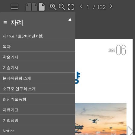
/ 132
차례
제16권 1호(2026년 6월)
목차
학술기사
기술기사
분과위원회 소개
소규모 연구회 소개
최신기술동향
자유기고
기업탐방
Notice